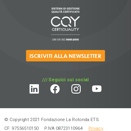
ISCRIVITI ALLA NEWSLETTER
Seguici sui social
© Copyright 2021 Fondazione La Rotonda ETS
CF. 97556510150
P.IVA 08723110964
Privacy