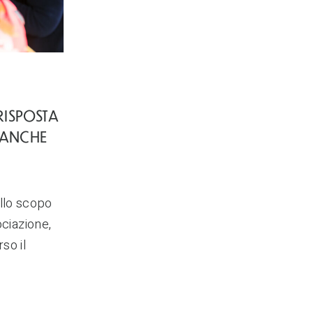
RISPOSTA
 ANCHE
llo scopo
sociazione,
so il