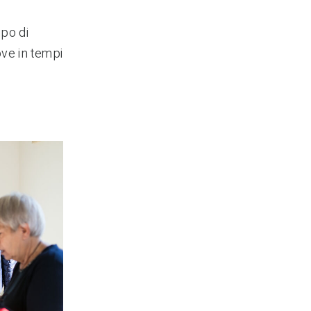
po di
ove in tempi