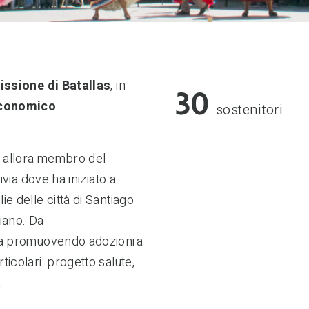
issione di Batallas
, in
30
conomico
sostenitori
d allora membro del
ivia dove ha iniziato a
e delle città di Santiago
iano. Da
ona promuovendo adozioni a
icolari: progetto salute,
.