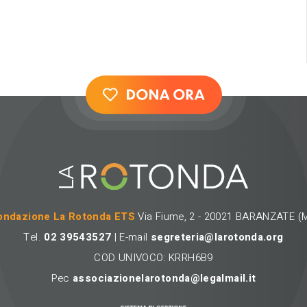
ondazione La Rotonda ETS
Via Fiume, 2 - 20021 BARANZATE (M
Tel.
02 39543527
| E-mail
segreteria@larotonda.org
COD UNIVOCO: KRRH6B9
Pec
associazionelarotonda@legalmail.it